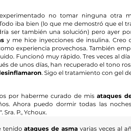
 experimentado no tomar ninguna otra med
. Todo iba bien (lo que me demostró que el 
ría ser también una solución) pero ayer por
as
y me hice inyecciones de insulina. Creo 
co como experiencia provechosa. También em
líquido. Funcionó muy rápido. Tres veces al d
pués de unos días, han recuperado el tono ro
desinflamaron
. Sigo el tratamiento con gel d
ros por haberme curado de mis
ataques d
ños. Ahora puedo dormir todas las noches
Sra. P., Ychoux.
e tenido
ataques de asma
varias veces al a