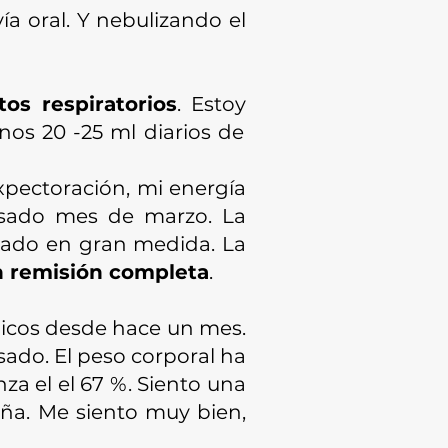
ía oral. Y nebulizando el
s respiratorios
. Estoy
os 20 -25 ml diarios de
expectoración, mi energía
asado mes de marzo. La
tado en gran medida. La
n remisión completa
.
édicos desde hace un mes.
sado. El peso corporal ha
za el el 67 %. Siento una
eña. Me siento muy bien,