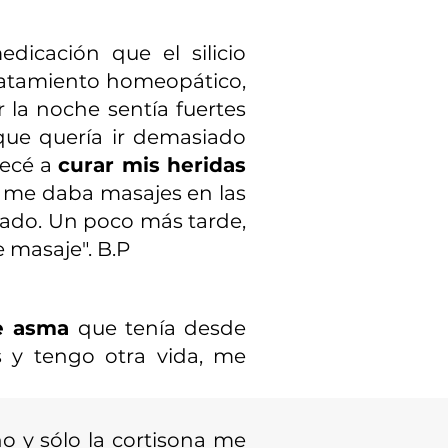
icación que el silicio
tratamiento homeopático,
 la noche sentía fuertes
que quería ir demasiado
pecé a
curar mis heridas
ía me daba masajes en las
sado. Un poco más tarde,
e masaje". B.P
e asma
que tenía desde
 y tengo otra vida, me
ño y sólo la cortisona me