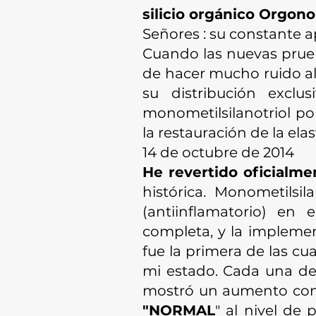
silicio orgánico Orgon
Señores : su constante ap
Cuando las nuevas prueb
de hacer mucho ruido al r
su distribución exclu
monometilsilanotriol po
la restauración de la ela
​14 de octubre de 2014
He revertido oficialm
histórica. Monometilsil
(antiinflamatorio) en
completa, y la implemen
fue la primera de las c
mi estado. Cada una de 
mostró un aumento const
"NORMAL
" al nivel de