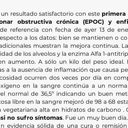
un resultado satisfactorio con este
primera
nar obstructiva crónica (EPOC) y enf
de referencia con fecha de ayer 13 de ene
respecto a los datos: bien se mantienen o 
adicionales muestran la mejora continua. L
idad de los alveolos y la enzima Alfa 1-antitrip
en aumento. A sólo un kilo del peso ideal. L
ias a la ausencia de inflamación que causa p
osidad ocurren dos veces por día en comp
e oxígeno en la sangre continúa a un norm
el normal de 36,5º indicando un buen meta
osa libre en la sangre mejoró de 98 a 68 esta
ta vegetariana alta en hidratos de carbono .
si no sufro síntomas
. Fue un muy buen día
n evidencia sólida de una cura o remisión 