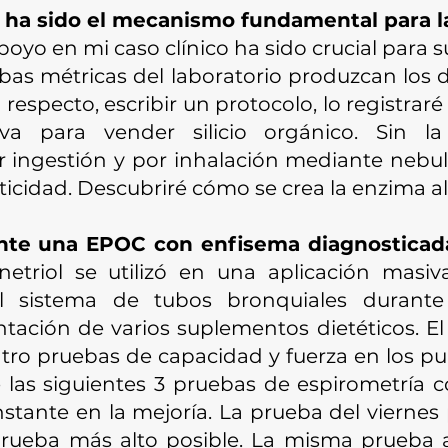
o ha sido el mecanismo fundamental para l
oyo en mi caso clínico ha sido crucial para su
as métricas del laboratorio produzcan los 
especto, escribir un protocolo, lo registraré
siva para vender silicio orgánico. Sin l
r ingestión y por inhalación mediante nebuli
sticidad. Descubriré cómo se crea la enzima a
ente una EPOC con enfisema diagnosticad
anetriol se utilizó en una aplicación mas
 el sistema de tubos bronquiales durante 
tación de varios suplementos dietéticos. El
uatro pruebas de capacidad y ​​fuerza en los
las siguientes 3 pruebas de espirometría c
ante en la mejoría. La prueba del viernes 
 prueba más alto posible. La misma prueba 