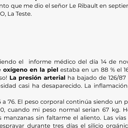
iento que me dio el señor Le Ribault en sept
 EO, La Teste.
iendo el informe médico del día 14 de no
e oxígeno en la piel
estaba en un 88 % el 1
so!
La presión arterial
ha bajado de 126/87 h
idad casi ha desaparecido. La inflamació
6 a 76. El peso corporal continúa siendo un 
800, cuando mi peso normal serian 67 kg. 
manzanas sin faltarme el aliento. Las vías
prayar durante tres días el silicio orgáni