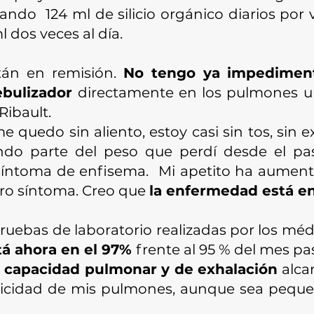
do 124 ml de silicio orgánico diarios por v
 dos veces al día.
tán en remisión.
No tengo ya impedimento
bulizador
directamente en los pulmones un
Ribault.
e quedo sin aliento, estoy casi sin tos, sin 
rando parte del peso que perdí desde el p
síntoma de enfisema. Mi apetito ha aumen
tro síntoma. Creo que
la enfermedad está e
pruebas de laboratorio realizadas por los m
tá ahora en el 97%
frente al 95 % del mes pa
a
capacidad pulmonar y de exhalación
alcan
sticidad de mis pulmones, aunque sea pequ