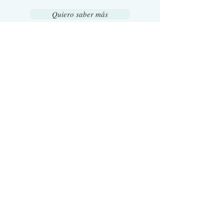
Quiero saber más
CANCER
Estudios científicos han
comprobaron que el bloqueo de la
propagación del cáncer estaba